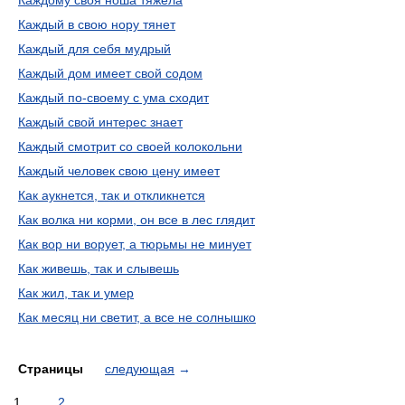
Каждому своя ноша тяжела
Каждый в свою нору тянет
Каждый для себя мудрый
Каждый дом имеет свой содом
Каждый по-своему с ума сходит
Каждый свой интерес знает
Каждый смотрит со своей колокольни
Каждый человек свою цену имеет
Как аукнется, так и откликнется
Как волка ни корми, он все в лес глядит
Как вор ни ворует, а тюрьмы не минует
Как живешь, так и слывешь
Как жил, так и умер
Как месяц ни светит, а все не солнышко
Страницы
следующая
→
1
2