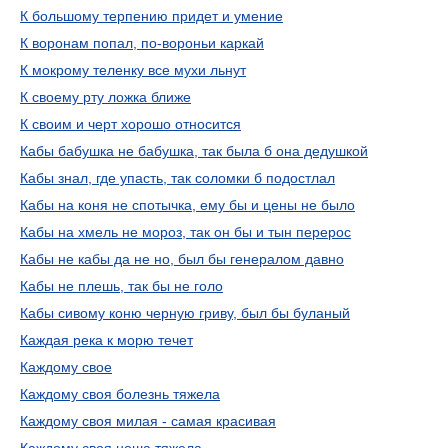
К большому терпению придет и умение
К воронам попал, по-вороньи каркай
К мокрому теленку все мухи льнут
К своему рту ложка ближе
К своим и черт хорошо относится
Кабы бабушка не бабушка, так была б она дедушкой
Кабы знал, где упасть, так соломки б подостлал
Кабы на коня не спотычка, ему бы и цены не было
Кабы на хмель не мороз, так он бы и тын перерос
Кабы не кабы да не но, был бы генералом давно
Кабы не плешь, так бы не голо
Кабы сивому коню черную гриву, был бы буланый
Каждая река к морю течет
Каждому свое
Каждому своя болезнь тяжела
Каждому своя милая - самая красивая